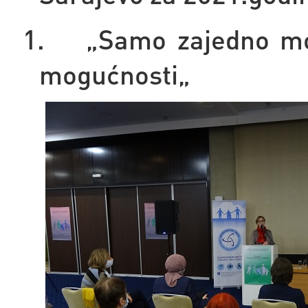
1.
„Samo zajedno mo
mogućnosti„