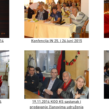
014
Konfencija IN 25. i 26.juni 2015
4
19.11.2014 KOO KS sastanak i
predavanje članovima udruženja