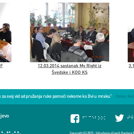
DF
12.03.2014 sastanak My Right iz
3.
Švedske i KOO KS
u za svoj vid od pružanja ruke pomoći nekome ko živi u mraku”
Helen Kel
ajevo
Copyright (C) 2015 - Udruženje slijepih Kantona 