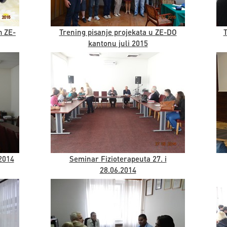
h ZE-
Trening pisanje projekata u ZE-DO
T
kantonu juli 2015
2014
Seminar Fizioterapeuta 27. i
28.06.2014