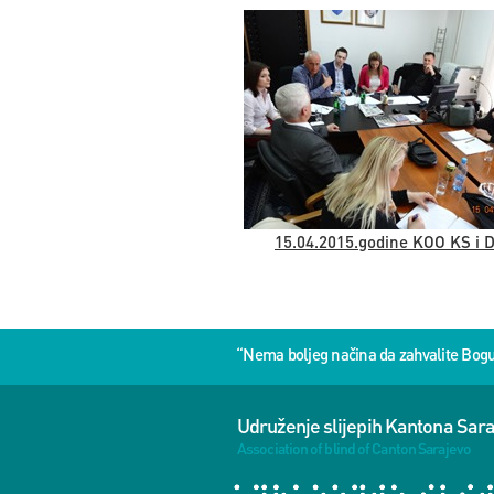
15.04.2015.godine KOO KS i 
“Nema boljeg načina da zahvalite Bog
Udruženje slijepih Kantona Sar
Association of blind of Canton Sarajevo