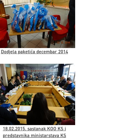
Dodjela paketića decembar 2014
18.02.2015. sastanak KOO KS i
predstavnika ministarstava KS