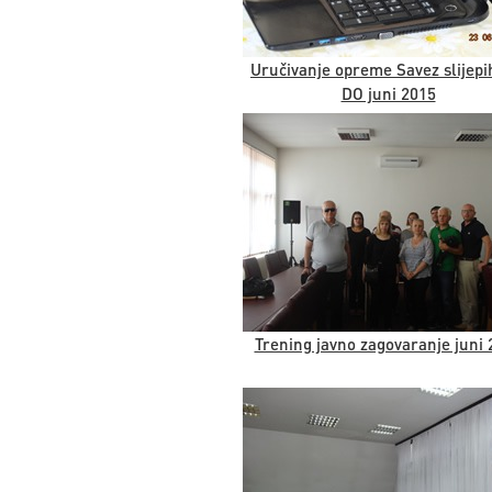
Uručivanje opreme Savez slijepi
DO juni 2015
Trening javno zagovaranje juni 