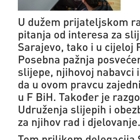
U dužem prijateljskom r
pitanja od interesa za sl
Sarajevo, tako i u cijeloj
Posebna pažnja posveće
slijepe, njihovoj nabavci
da u ovom pravcu zajednič
u F BiH. Također je razgo
Udruženja slijepih i obe
za njihov rad i djelovanje
Tom prilikom delegacija 