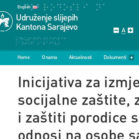
English
Udruženje slijepih
Kantona Sarajevo
Home
O nama
Aktuelnosti
Dokumenti
Inicijativa za iz
socijalne zaštite, 
i zaštiti porodice 
odnosi na osobe s