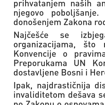
prihvatanjem naših a
njegovo poboljšanje.
donošenjem Zakona rodit
Najčešće se izbje
organizacijama, što
Konvencije o pravima
Preporukama UN Kom
dostavljene Bosni i Her
Ipak, najdrastičnija 
invaliditetom dešava s
po Zakonu o osnovama so