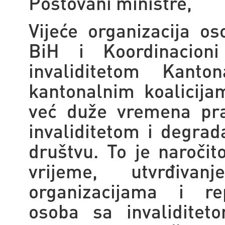
Poštovani ministre,
Vijeće organizacija os
BiH i Koordinacion
invaliditetom Kant
kantonalnim koalicijam
već duže vremena prat
invaliditetom i degrad
društvu. To je naročit
vrijeme, utvrđiva
organizacijama i rep
osoba sa invaliditet