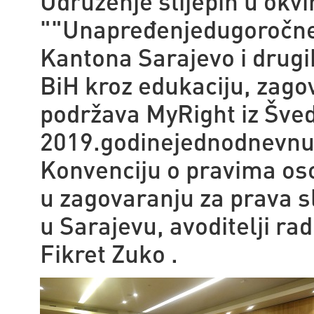
Udruženje slijepih u okvi
"
"Unapređenjedugoročne 
Kantona Sarajevo i drugih
BiH kroz edukaciju, zagova
podržava MyRight iz Šved
2019.godinejednodnevnu
Konvenciju o pravima oso
u zagovaranju za prava s
u Sarajevu, a
voditelji ra
Fikret Zuko .