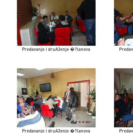
Predavanje i druA3enje �?lanova
Predav
Predavanje i druA3enje �?lanova
Predav