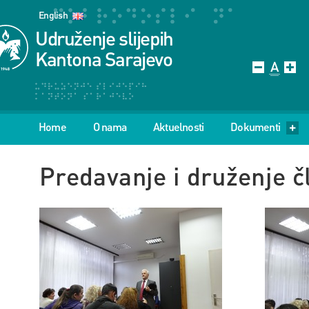
English
Udruženje slijepih
Kantona Sarajevo
Home
O nama
Aktuelnosti
Dokumenti
Predavanje i druženje č