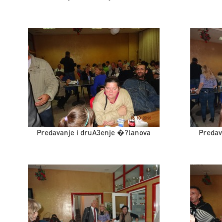
Predavanje i druA3enje �?lanova
Predav