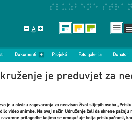
ti
Dokumenti
Projekti
Foto galerija
Donatori
kruženje je preduvjet za ne
a
vo je u okviru zagovaranja za neovisan život slijepih osoba „Prist
radilo video snimke. Na ovaj način Udruženje želi da skrene pažnju
e razumne prilagodbe kojima se omogućuje bolja pristupačnost, kao 