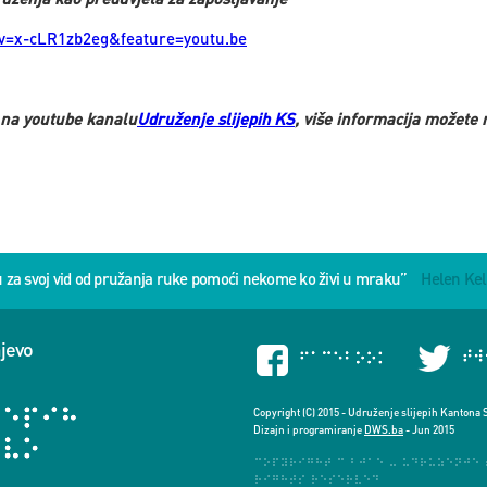
v=x-cLR1zb2eg&feature=youtu.be
 na youtube kanalu
Udruženje slijepih KS
, više informacija možete 
u za svoj vid od pružanja ruke pomoći nekome ko živi u mraku”
Helen Kel
ajevo
Copyright (C) 2015 - Udruženje slijepih Kantona 
Dizajn i programiranje
DWS.ba
- Jun 2015