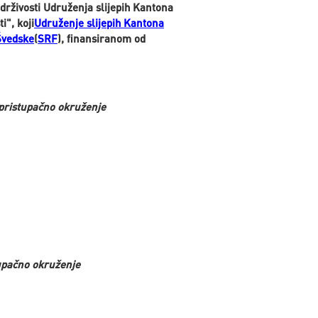
drživosti Udruženja slijepih Kantona
i", koji
Udruženje slijepih Kantona
Švedske
(
SRF
)
, finansiranom od
 pristupačno okruženje
upačno okruženje