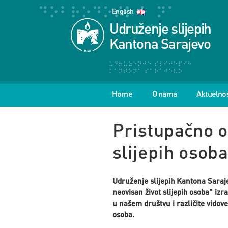
English
Udruženje slijepih
Kantona Sarajevo
Home
O nama
Aktuelnos
Pristupačno o
slijepih osob
Udruženje slijepih Kantona Saraje
neovisan život slijepih osoba" iz
u našem društvu i različite vidov
osoba.