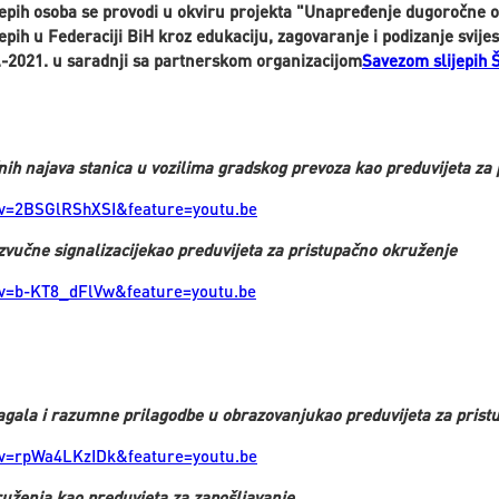
jepih osoba se provodi u okviru projekta "Unapređenje dugoročne o
epih u Federaciji BiH kroz edukaciju, zagovaranje i podizanje svijest
.-2021. u saradnji sa partnerskom organizacijom
Savezom slijepih 
nih najava stanica u vozilima gradskog prevoza kao preduvijeta za
?v=2BSGlRShXSI&feature=youtu.be
 zvučne signalizacije
kao preduvijeta za pristupačno okruženje
?v=b-KT8_dFlVw&feature=youtu.be
agala i razumne prilagodbe u obrazovanjukao preduvijeta za prist
?v=rpWa4LKzIDk&feature=youtu.be
uženja kao preduvjeta za zapošljavanje