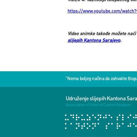
https://www.youtube.com/watch?
Video snimke takođe možete naći
slijepih Kantona Sarajevo
.
“Nema boljeg načina da zahvalite Bog
Udruženje slijepih Kantona Sar
Association of blind of Canton Sarajevo