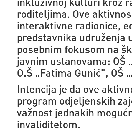
inkluzivnoj kulturi kroz 
roditeljima. Ove aktivnost
interaktivne radionice, e
predstavnika udruženja u
posebnim fokusom na škols
javnim ustanovama: OŠ „
O.Š „Fatima Gunić", OŠ „
Intencija je da ove aktivn
program odjeljenskih zaje
važnost jednakih mogućno
invaliditetom.