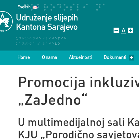
English
Udruženje slijepih
Kantona Sarajevo
Home
O nama
Aktuelnosti
Dokumenti
Promocija inkluzi
„ZaJedno“
U multimedijalnoj sali K
KJU „Porodično savjetova