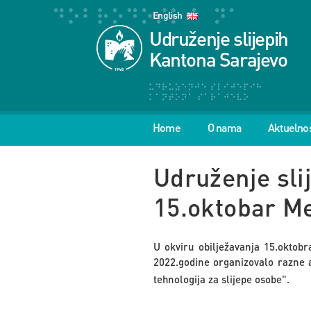
English
Udruženje slijepih
Kantona Sarajevo
Home
O nama
Aktuelnos
Udruženje sli
15.oktobar Me
U okviru obilježavanja 15.oktob
2022.godine organizovalo razne 
tehnologija za slijepe osobe"
.