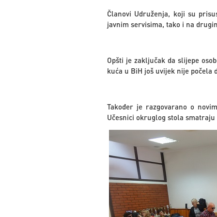
Članovi Udruženja, koji su pris
javnim servisima, tako i na drugi
Opšti je zaključak da slijepe os
kuća u BiH još uvijek nije počela
Također je razgovarano o novim a
Učesnici okruglog stola smatraju d