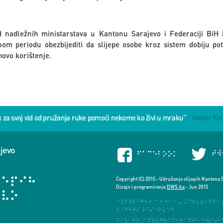
 nadležnih ministarstava u Kantonu Sarajevo i Federaciji BiH in
om periodu obezbijediti da slijepe osobe kroz sistem dobiju p
hovo korištenje.
u za svoj vid od pružanja ruke pomoći nekome ko živi u mraku”
Helen Kel
ajevo
Copyright (C) 2015 - Udruženje slijepih Kantona 
Dizajn i programiranje
DWS.ba
- Jun 2015