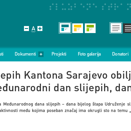
ti
Dokumenti
Projekti
Foto galerija
Donatori
jepih Kantona Sarajevo obilj
đunarodni dan slijepih, dan
ra Međunarodnog dana slijepih – dana bijelog štapa Udruženje sl
aktivnosti među kojima poseban značaj ima okrugli sto na temu