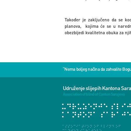
Također je zaključeno da se kod
planova, kojima će se u naredn
obezbijedi kvalitetna obuka za nji
“Nema boljeg načina da zahvalite Bog
Udruženje slijepih Kantona Sar
Association of blind of Canton Sarajevo