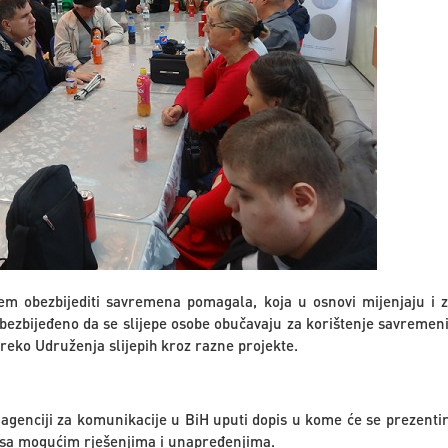
em obezbijediti savremena pomagala, koja u osnovi mijenjaju i 
bezbijeđeno da se slijepe osobe obučavaju za korištenje savremenih
preko Udruženja slijepih kroz razne projekte.
agenciji za komunikacije u BiH uputi dopis u kome će se prezentir
 sa mogućim rješenjima i unapređenjima.