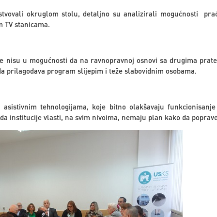
ustvovali okruglom stolu, detaljno su analizirali mogućnosti pr
m TV stanicama.
obe nisu u mogućnosti da na ravnopravnoj osnovi sa drugima prate 
 da prilagođava program slijepim i teže slabovidnim osobama.
sistivnim tehnologijama, koje bitno olakšavaju funkcionisanje s
a institucije vlasti, na svim nivoima, nemaju plan kako da poprave 