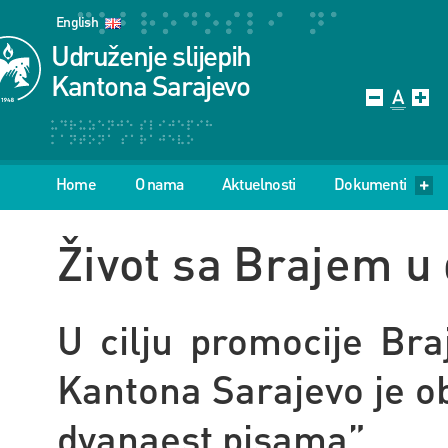
English
Udruženje slijepih
Kantona Sarajevo
Home
O nama
Aktuelnosti
Dokumenti
Život sa Brajem u
U cilju promocije Bra
Kantona Sarajevo je ob
dvanaest pisama”.